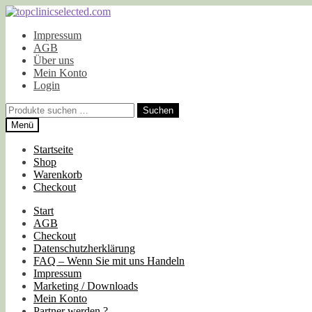
Zur
Zum
Navigation
Inhalt
Impressum
springen
springen
AGB
Über uns
Mein Konto
Login
Suchen
Suchen
nach:
Menü
Startseite
Shop
Warenkorb
Checkout
Start
AGB
Checkout
Datenschutzherklärung
FAQ – Wenn Sie mit uns Handeln
Impressum
Marketing / Downloads
Mein Konto
Partner werden ?