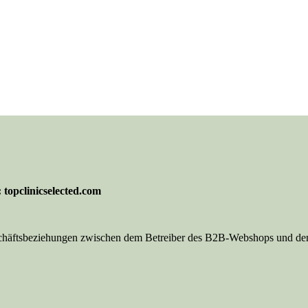
topclinicselected.com
schäftsbeziehungen zwischen dem Betreiber des B2B-Webshops und de