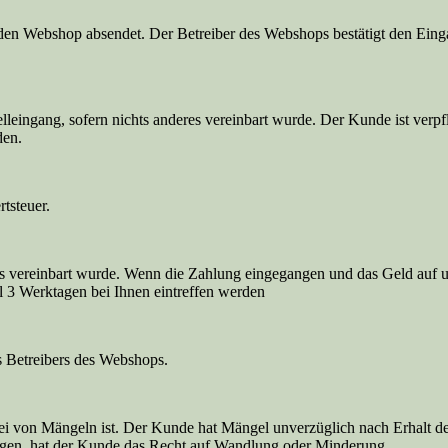
 den Webshop absendet. Der Betreiber des Webshops bestätigt den Ein
lleingang, sofern nichts anderes vereinbart wurde. Der Kunde ist verp
den.
tsteuer.
es vereinbart wurde. Wenn die Zahlung eingegangen und das Geld auf u
l 3 Werktagen bei Ihnen eintreffen werden
s Betreibers des Webshops.
frei von Mängeln ist. Der Kunde hat Mängel unverzüglich nach Erhalt 
agen, hat der Kunde das Recht auf Wandlung oder Minderung.