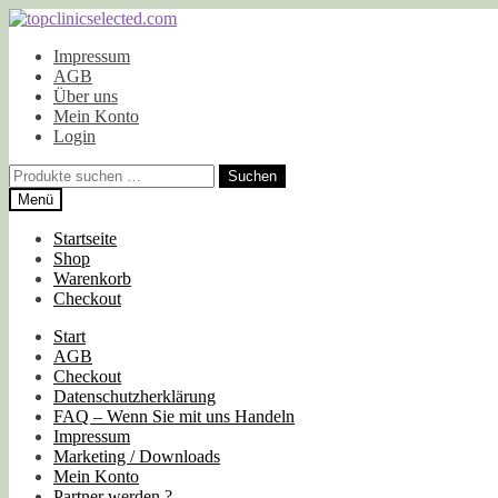
Zur
Zum
Navigation
Inhalt
Impressum
springen
springen
AGB
Über uns
Mein Konto
Login
Suchen
Suchen
nach:
Menü
Startseite
Shop
Warenkorb
Checkout
Start
AGB
Checkout
Datenschutzherklärung
FAQ – Wenn Sie mit uns Handeln
Impressum
Marketing / Downloads
Mein Konto
Partner werden ?