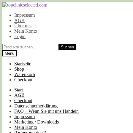
Zur
Zum
Navigation
Inhalt
Impressum
springen
springen
AGB
Über uns
Mein Konto
Login
Suchen
Suchen
nach:
Menü
Startseite
Shop
Warenkorb
Checkout
Start
AGB
Checkout
Datenschutzherklärung
FAQ – Wenn Sie mit uns Handeln
Impressum
Marketing / Downloads
Mein Konto
Partner werden ?