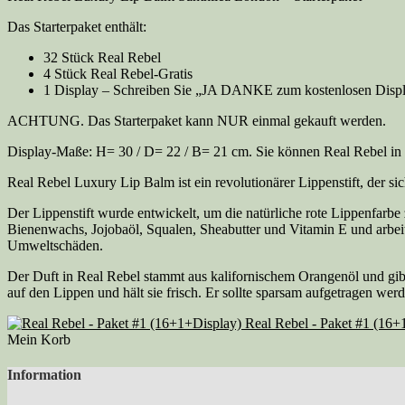
Das Starterpaket enthält:
32 Stück Real Rebel
4 Stück Real Rebel-Gratis
1 Display – Schreiben Sie „JA DANKE zum kostenlosen Displ
ACHTUNG. Das Starterpaket kann NUR einmal gekauft werden.
Display-Maße: H= 30 / D= 22 / B= 21 cm. Sie können Real Rebel in m
Real Rebel Luxury Lip Balm ist ein revolutionärer Lippenstift, der si
Der Lippenstift wurde entwickelt, um die natürliche rote Lippenfarbe
Bienenwachs, Jojobaöl, Squalen, Sheabutter und Vitamin E und arbeit
Umweltschäden.
Der Duft in Real Rebel stammt aus kalifornischem Orangenöl und gibt e
auf den Lippen und hält sie frisch. Er sollte sparsam aufgetragen w
Real Rebel - Paket #1 (16+
Mein Korb
Information