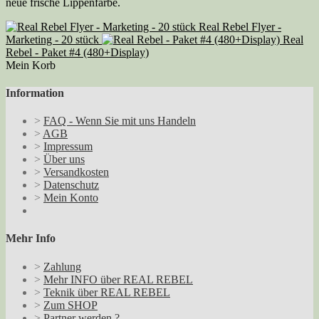
neue frische Lippenfarbe.
Real Rebel Flyer -
Marketing - 20 stück
Real
Rebel - Paket #4 (480+Display)
Mein Korb
Information
>
FAQ - Wenn Sie mit uns Handeln
>
AGB
>
Impressum
>
Über uns
>
Versandkosten
>
Datenschutz
>
Mein Konto
Mehr Info
>
Zahlung
>
Mehr INFO über REAL REBEL
>
Teknik über REAL REBEL
>
Zum SHOP
>
Partner werden ?