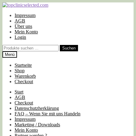
Zur
Zum
Navigation
Inhalt
Impressum
springen
springen
AGB
Über uns
Mein Konto
Login
Suchen
Suchen
nach:
Menü
Startseite
Shop
Warenkorb
Checkout
Start
AGB
Checkout
Datenschutzherklärung
FAQ – Wenn Sie mit uns Handeln
Impressum
Marketing / Downloads
Mein Konto
Partner werden ?